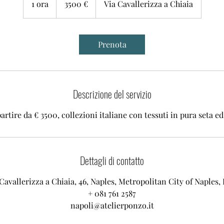
1 ora
1
3500 €
Via Cavallerizza a Chiaia
o
r
Prenota
Descrizione del servizio
partire da € 3500, collezioni italiane con tessuti in pura seta ed
Dettagli di contatto
Cavallerizza a Chiaia, 46, Naples, Metropolitan City of Naples, 
+ 081 761 2587
napoli@atelierponzo.it